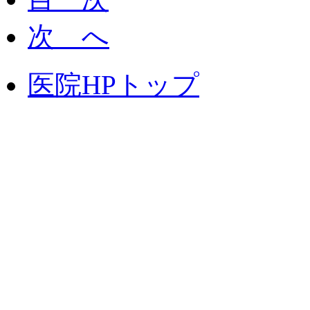
次 へ
医院HPトップ