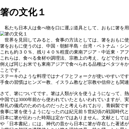
箸の文化１
私たち日本人は食べ物を口に運ぶ道具として、おもに箸を用
世界を見回してみると、食事の方法としては、
箸をおもに使
箸をおもに使うのは、中国・朝鮮半島・台湾・ベトナム・シン
これも約３０％、残り４０％程度の東南アジア・中近東・アフ
これらは、食べる食材や調理法、宗教上の考え、などで分かれ
例えば同じお米でも東南アジアで食べられる品種はベタツキか
ことです。
ステーキのような料理ではナイフとフォークが使いやすいです
手食の習慣はヒンズー教、イスラム教など宗教や信仰とも関連
さて、箸についてです。箸は人類が火を使うようになって、熱
中国では3000年前から使われていた
ともいわれていますが、実
祭礼の儀式のためのものだったと考えられており、青銅製です
食事に箸を使うようになったのは紀元前５世紀頃
の戦国時代と
日本に箸が伝わった時期は定かではありません。文献としては
や「日本書紀」には、神代の昔から日本に箸が存在した著述が