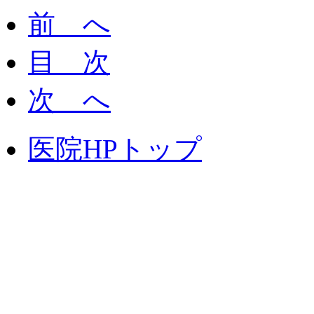
前 へ
目 次
次 へ
医院HPトップ