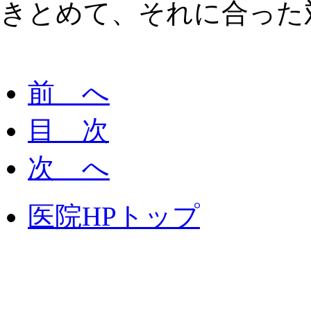
きとめて、それに合った
前 へ
目 次
次 へ
医院HPトップ