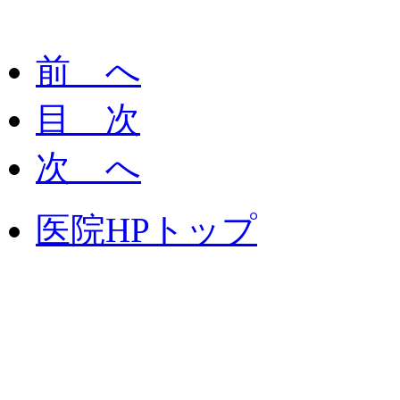
前 へ
目 次
次 へ
医院HPトップ