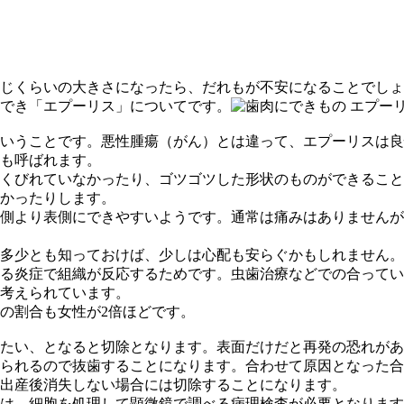
じくらいの大きさになったら、だれもが不安になることでしょ
でき「
エプーリス
」についてです。
いうことです。
悪性腫瘍（がん）とは違って
、エプーリスは
良
も呼ばれます。
くびれていなかったり、ゴツゴツした形状のものができること
かったりします。
側より表側にできやすいようです。通常は痛みはありませんが
多少とも知っておけば、少しは心配も安らぐかもしれません。
る炎症で組織が反応するためです。
虫歯治療などでの合ってい
考えられています。
の割合も女性が2倍ほどです。
たい、となると
切除
となります。表面だけだと再発の恐れがあ
えられるので抜歯することになります。合わせて原因となった
合
出産後消失しない場合には切除することになります。
は、細胞を処理して顕微鏡で調べる病理検査が必要となります