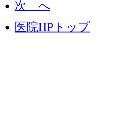
次 へ
医院HPトップ