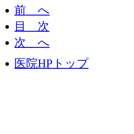
前 へ
目 次
次 へ
医院HPトップ