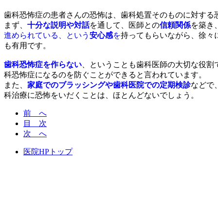
歯科恐怖症の患者さんの恐怖は、歯科処置そのものに対する
まず、
十分な説明や対話
を通して、医師との
信頼関係
を築き
進められている、という
安心感
を
持ってもらいながら、徐々
も有用です。
歯科恐怖症を作らない
、ということも歯科医師の大切な役割
科恐怖症になるのを防ぐことができると言われています。
また、
家庭でのブラッシングや歯科医院での定期検診
などで
科治療に恐怖をいだくことは、ほとんどないでしょう。
前 へ
目 次
次 へ
医院HPトップ