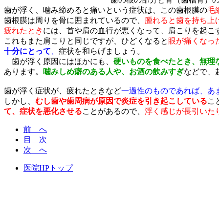
歯が浮く、噛み締めると痛いという症状は、この歯根膜の
毛
歯根膜は周りを骨に囲まれているので、
腫れると歯を持ち上
疲れたとき
には、首や肩の血行が悪くなって、肩こりを起こ
これもまた肩こりと同じですが、ひどくなると
眼が痛くなっ
十分にとって
、
症状を和らげましょう。
歯が浮く原因にはほかにも、
硬いものを食べたとき、無理
あります。
噛みしめ癖のある人や、お酒の飲みすぎ
などで、
歯が浮く症状が、疲れたときなど
一過性のものであれば、あ
しかし、
むし歯や歯周病が原因で炎症を引き起こしている
こ
て、症状を悪化させる
ことがあるので、
浮く感じが長引いた
前 へ
目 次
次 へ
医院HPトップ