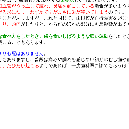
細血管がうっ血して腫れ、炎症を起こしている
場合が多いよう
げる形になり、わずかですがまさに歯が浮いてしまう
のです。
すことがありますが、これと同じで、歯根膜が血行障害を起こ
たり、頭痛
がしたりと、からだのほかの部分にも悪影響が出て
な食べ方をしたとき、歯を食いしばるような強い運動
をしたと
起こることもあります。
まり心配はありません
。
ともありますし、普段は痛みや腫れを感じない初期のむし歯や
り、たびたび起こる
ようであれば、一度歯科医に診てもらうほ