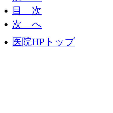
目 次
次 へ
医院HPトップ