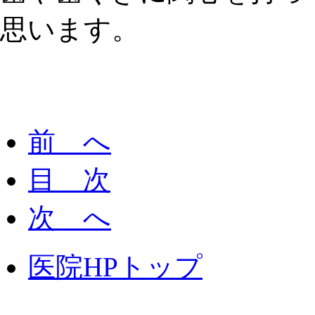
思います。
前 へ
目 次
次 へ
医院HPトップ