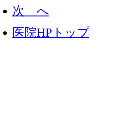
次 へ
医院HPトップ