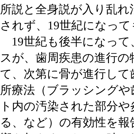
所説と全身説が入り乱れ
されず、19世紀になっ
19世紀も後半
になって
ス
が、歯周疾患の進行の
て、次第に骨が進行して
所療法（
ブラッシングや
ト内の汚染された部分や
る
、など）の有効性を報