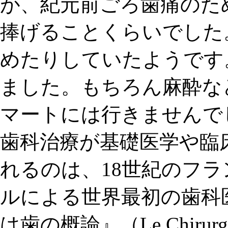
が、紀元前ごろ歯痛のた
捧げる
ことくらいでした
め
たりしていたようです
ました。もちろん麻酔な
マートには行きませんで
歯科治療が基礎医学や臨
れるのは、18世紀のフラ
ル
による世界最初の歯科
は歯の概論』（Le Chirurgien De