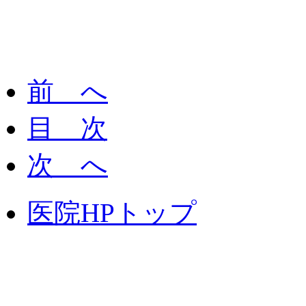
前 へ
目 次
次 へ
医院HPトップ