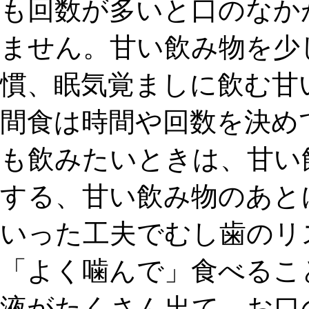
も
回数が多いと口のなか
ません
。甘い飲み物を少
慣、眠気覚ましに飲む甘
間食は
時間や回数を決め
も飲みたいときは、甘い
する
、甘い飲み物のあと
いった工夫でむし歯のリ
「よく噛んで」食べるこ
液がたくさん出て
、お口