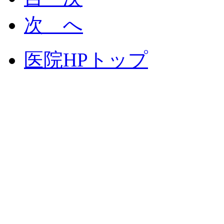
次 へ
医院HPトップ