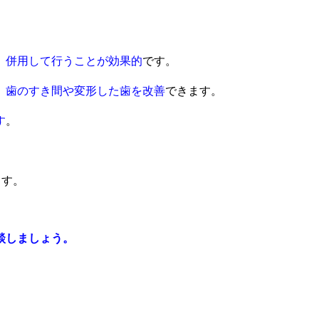
。
、
併用して行うことが効果的
です。
、歯のすき間や変形した歯を改善
できます。
す
。
ます。
談しましょう。