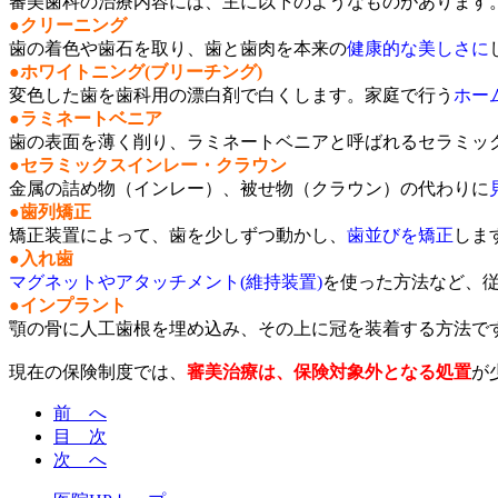
審美歯科の治療内容には、主に以下のようなものがあります
●クリーニング
歯の着色や歯石を取り、歯と歯肉を本来の
健康的な美しさに
●ホワイトニング(ブリーチング)
変色した歯を歯科用の漂白剤で白くします。家庭で行う
ホー
●ラミネートベニア
歯の表面を薄く削り、ラミネートベニアと呼ばれるセラミッ
●セラミックスインレー・クラウン
金属の詰め物（インレー）、被せ物（クラウン）の代わりに
●歯列矯正
矯正装置によって、歯を少しずつ動かし、
歯並びを矯正
しま
●入れ歯
マグネットやアタッチメント(維持装置)
を使った方法など、
●インプラント
顎の骨に人工歯根を埋め込み、その上に冠を装着する方法で
現在の保険制度では、
審美治療は、保険対象外となる処置
が
前 へ
目 次
次 へ