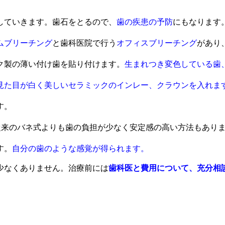
。
していきます。歯石をとるので、
歯の疾患の予防
にもなります
ムブリーチング
と歯科医院で行う
オフィスブリーチング
があり
ク製の薄い付け歯を貼り付けます。
生まれつき変色している歯
見た目が白く美しいセラミックのインレー、クラウンを入れま
す。
従来のバネ式よりも歯の負担が少なく安定感の高い方法もあり
す。
自分の歯のような感覚が得られます。
少なくありません。治療前には
歯科医と費用について、充分相