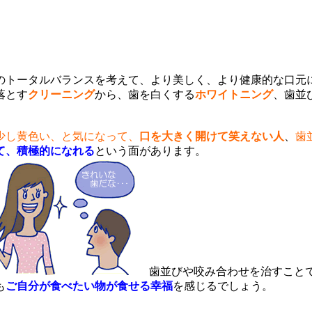
のトータルバランスを考えて、より美しく、より健康的な口元
落とす
クリーニング
から、歯を白くする
ホワイトニング
、歯並
少し黄色い、と気になって、
口を大きく開けて笑えない人
、
歯
て、積極的になれる
という面があります。
歯並びや咬み合わせを治すこと
も
ご自分が食べたい物が食せる幸福
を感じるでしょう。