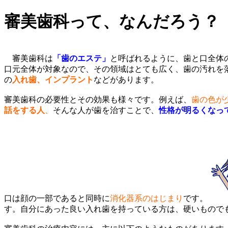
審美歯科って、なんだろう？
審美歯科は
「歯のエステ」
と呼ばれるように、歯と口全体
口元全体が対象なので、その領域はとても広く、歯の汚れを
の
入れ歯、インプラント
などがあります。
審美歯科の必要性とその効果も様々です。例えば、
歯の色が
話をする人
、
そんな人が歯を治すことで、
性格が明るくなっ
口は顔の一部であると同時に
消化器系のはじまり
です。
す。自分にあった良い入れ歯を持っている方は、硬いもので