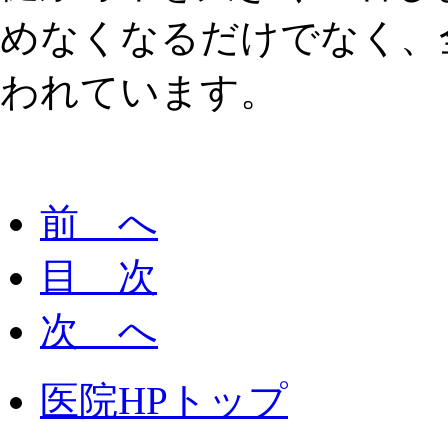
めなくなるだけでなく、
われています。
前 へ
目 次
次 へ
医院HPトップ