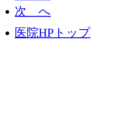
次 へ
医院HPトップ