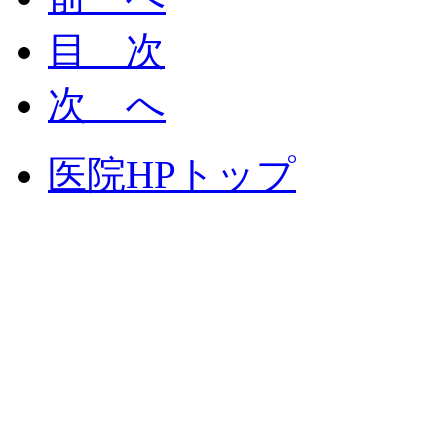
目 次
次 へ
医院HPトップ