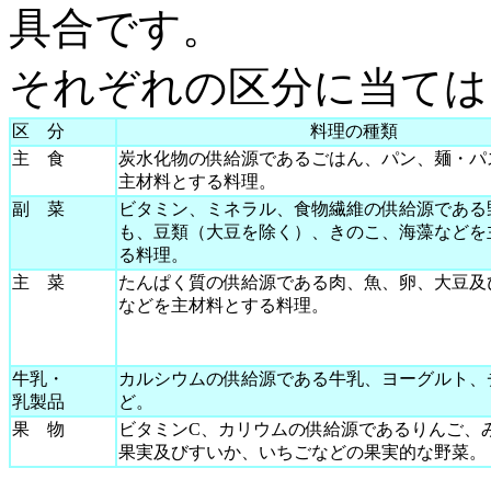
具合です。
それぞれの区分に当ては
区 分
料理の種類
主 食
炭水化物の供給源であるごはん、パン、麺・パ
主材料とする料理。
副 菜
ビタミン、ミネラル、食物繊維の供給源である
も、豆類（大豆を除く）、きのこ、海藻などを
る料理。
主 菜
たんぱく質の供給源である肉、魚、卵、大豆及
などを主材料とする料理。
牛乳・
カルシウムの供給源である牛乳、ヨーグルト、
乳製品
ど。
果 物
ビタミンC、カリウムの供給源であるりんご、
果実及びすいか、いちごなどの果実的な野菜。