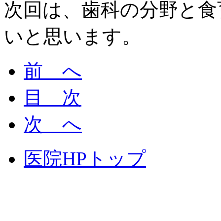
次回は、歯科の分野と食
いと思います。
前 へ
目 次
次 へ
医院HPトップ