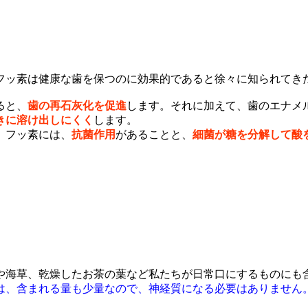
ッ素は健康な歯を保つのに効果的であると徐々に知られてき
ると、
歯の再石灰化を促進
します。それに加えて、歯のエナメ
きに溶け出しにくく
します。
。フッ素には、
抗菌作用
があることと、
細菌が糖を分解して酸
や海草、乾燥したお茶の葉など私たちが日常口にするものにも
は、含まれる量も少量なので、神経質になる必要はありません